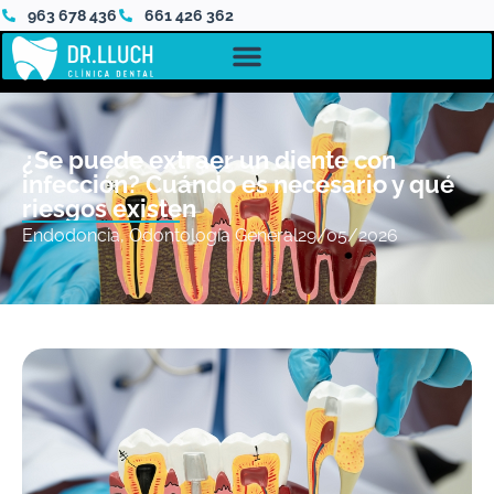
963 678 436
661 426 362
¿Se puede extraer un diente con
infección? Cuándo es necesario y qué
riesgos existen
Endodoncia
,
Odontología General
29/05/2026