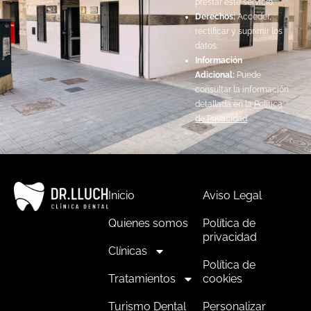
prestar este servicio.
Derechos:
Acceder,
rectificar y suprimir los
datos.
Información
Adicional:
Puede
consultar la información
detallada en la
Política
de Privacidad
.
Inicio
Aviso Legal
Quienes somos
Política de
privacidad
Clínicas
Política de
Tratamientos
cookies
Turismo Dental
Personalizar