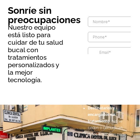
Sonríe sin
preocupaciones
Nuestro equipo
está listo para
cuidar de tu salud
bucal con
tratamientos
Información básica sobre
personalizados y
protección de datos
la mejor
Responsable:
Maopernio
tecnología.
SL.
Legitimación:
Por
consentimiento del
interesado.
Destinatarios y
encargados de
tratamiento:
No se
ceden o comunican
datos a terceros para