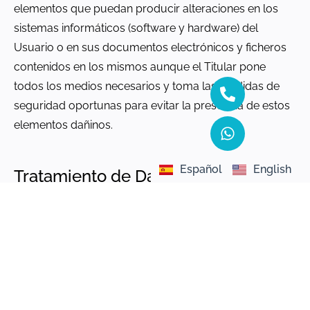
elementos que puedan producir alteraciones en los
sistemas informáticos (software y hardware) del
Usuario o en sus documentos electrónicos y ficheros
contenidos en los mismos aunque el Titular pone
todos los medios necesarios y toma las medidas de
seguridad oportunas para evitar la presencia de estos
elementos dañinos.
Español
English
Tratamiento de Datos Personales
Puede consultar toda la información relativa al
tratamiento de datos personales que recoge el Titular
en la página de
Política de Privacidad
.
Contenidos