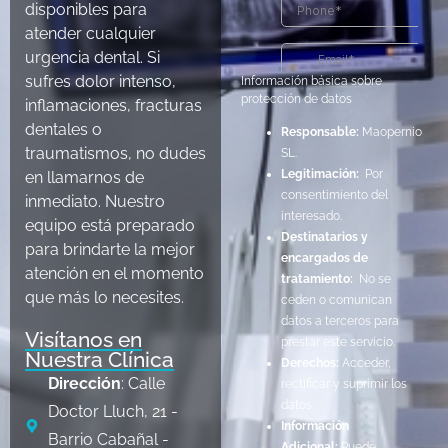
disponibles para
atender cualquier
urgencia dental. Si
sufres dolor intenso,
Información básica sobre
protección de datos
inflamaciones, fracturas
dentales o
Responsable:
Maopernio
traumatismos, no dudes
SL.
Legitimación:
Por
en llamarnos de
consentimiento del
inmediato. Nuestro
interesado.
equipo está preparado
Destinatarios y
para brindarte la mejor
encargados de
atención en el momento
tratamiento:
No se
que más lo necesites.
ceden o comunican
datos a terceros para
Visítanos en
prestar este servicio.
Nuestra Clínica
Derechos:
Acceder,
Dirección
: Calle
rectificar y suprimir los
datos.
Doctor Lluch, 21 -
Información
Barrio Cabañal -
Adicional:
Puede