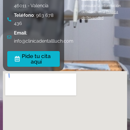
46011 - Valencia
consultar la información
detallada en la
Política
Teléfono
: 963 678
de Privacidad
.
436
Email
:
info@clinicadentallluch.com
Pide tu cita
aquí