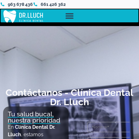
963 678 436
661 426 362
Contáctanos - Clínica Dental
Dr. Lluch
Tu salud bucal,
nuestra prioridad
En
Clínica Dental Dr.
Lluch
, estamos