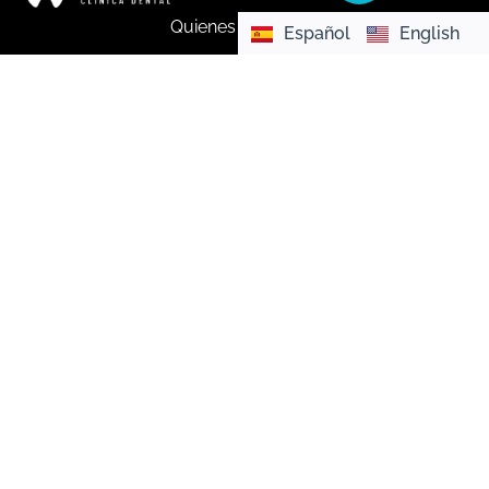
Quienes somos
Política de
Español
English
privacidad
Clínicas
Política de
Tratamientos
cookies
Turismo Dental
Personalizar
Cookies
Blog
Contacto
Urgencias
dentales 24
hs
Copyright © 2026 | Realizado por
Marketing dental:
Medical Marketing