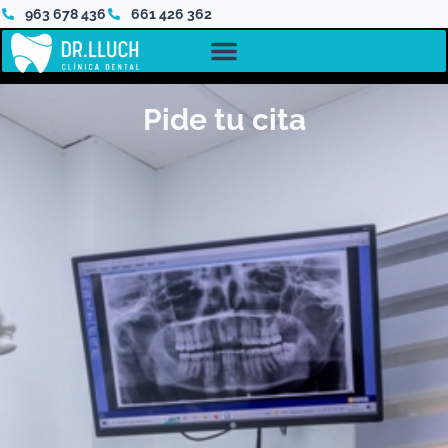
963 678 436
661 426 362
Pide tu cita