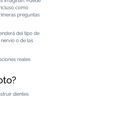
as imaginan. Puede
 incluso como
primeras preguntas
enderá del tipo de
 nervio o de las
pciones reales
oto?
truir dientes