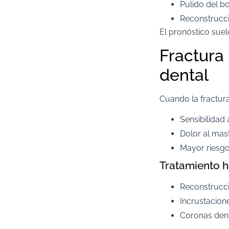
Pulido del b
Reconstrucci
El pronóstico suel
Fractura
dental
Cuando la fractura
Sensibilidad a
Dolor al mast
Mayor riesgo
Tratamiento h
Reconstrucci
Incrustacion
Coronas dent