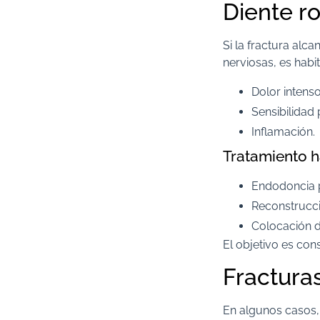
Diente ro
Si la fractura alc
nerviosas, es habi
Dolor intenso
Sensibilidad
Inflamación.
Tratamiento h
Endodoncia p
Reconstrucci
Colocación d
El objetivo es con
Fractura
En algunos casos, l