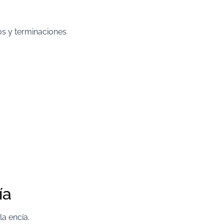
os y terminaciones
ía
la encía.