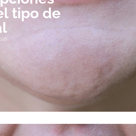
l tipo de
l
026