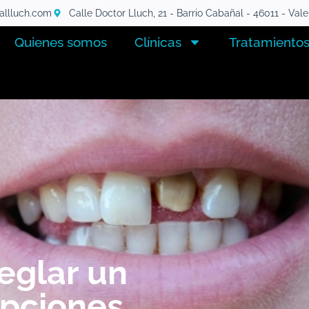
tallluch.com
Calle Doctor Lluch, 21 - Barrio Cabañal - 46011 - Val
Quienes somos
Clínicas
Tratamiento
eglar un
Opciones