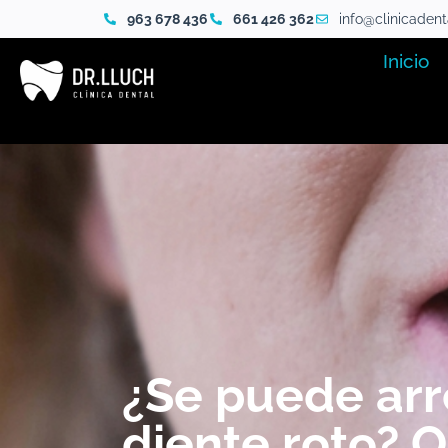
963 678 436
661 426 362
info@clinicaden
Inicio
¿Se puede arr
diente roto? 