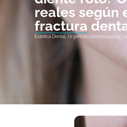
reales según e
fractura denta
Estética Dental
,
Urgencias Dentales
19/05/2