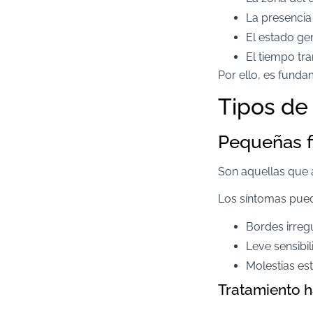
La presencia
El estado gen
El tiempo tr
Por ello, es fundam
Tipos de
Pequeñas fi
Son aquellas que 
Los síntomas puede
Bordes irreg
Leve sensibil
Molestias est
Tratamiento h