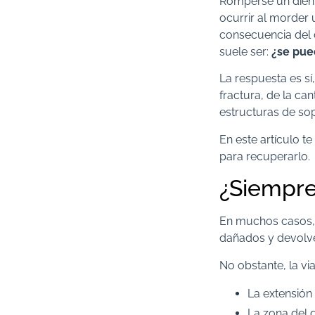
Romperse un dient
ocurrir al morder
consecuencia del d
suele ser:
¿se pue
La respuesta es sí
fractura, de la ca
estructuras de sop
En este artículo t
para recuperarlo.
¿Siempre
En muchos casos, 
dañados y devolver
No obstante, la vi
La extensión 
La zona del d