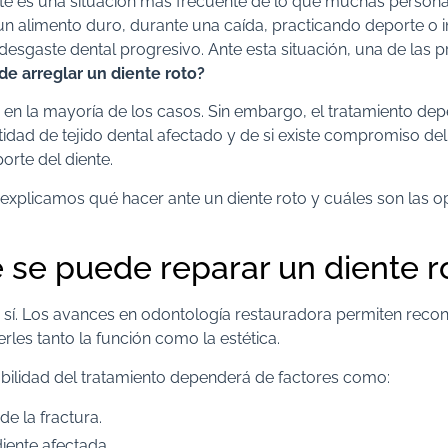
e es una situación más frecuente de lo que muchas person
 un alimento duro, durante una caída, practicando deporte o
esgaste dental progresivo. Ante esta situación, una de las 
de arreglar un diente roto?
, en la mayoría de los casos. Sin embargo, el tratamiento dep
ntidad de tejido dental afectado y de si existe compromiso del
orte del diente.
e explicamos qué hacer ante un diente roto y cuáles son las o
 se puede reparar un diente r
sí. Los avances en odontología restauradora permiten recons
les tanto la función como la estética.
abilidad del tratamiento dependerá de factores como:
de la fractura.
iente afectada.