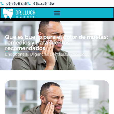
963 678 436
661 426 362
Que es bueno para el dolor de muelas:
remedios y tratamientos
recomendados
Endodoncia
,
Urgencias Dentales
16/09/2025