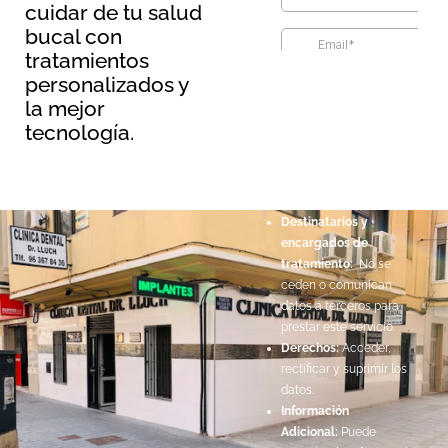
cuidar de tu salud
bucal con
tratamientos
Información básica sobre
personalizados y
protección de datos
la mejor
Responsable:
Maopernio
tecnología.
SL.
Legitimación:
Por
consentimiento del
interesado.
Destinatarios y
encargados de
tratamiento:
No se
ceden o comunican
datos a terceros para
prestar este servicio.
Derechos:
Acceder,
rectificar y suprimir los
datos.
Información
Adicional:
Puede