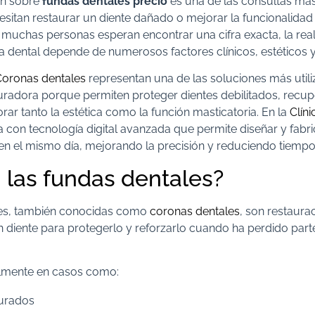
ón sobre
fundas dentales precio
es una de las consultas más
sitan restaurar un diente dañado o mejorar la funcionalidad 
uchas personas esperan encontrar una cifra exacta, la real
a dental depende de numerosos factores clínicos, estéticos y
Coronas dentales
representan una de las soluciones más util
uradora porque permiten proteger dientes debilitados, recup
rar tanto la estética como la función masticatoria. En la
Clíni
a con tecnología digital avanzada que permite diseñar y fabr
en el mismo día, mejorando la precisión y reduciendo tiempo
 las fundas dentales?
les, también conocidas como
coronas dentales
, son restaur
diente para protegerlo y reforzarlo cuando ha perdido part
ualmente en casos como:
turados