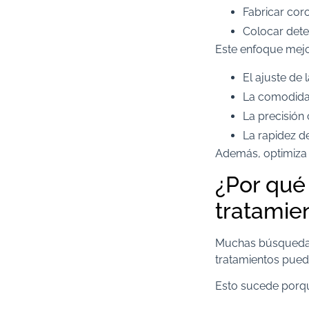
Fabricar cor
Colocar dete
Este enfoque mejo
El ajuste de 
La comodida
La precisión 
La rapidez d
Además, optimiza l
¿Por qué 
tratamien
Muchas búsqueda
tratamientos pued
Esto sucede porque