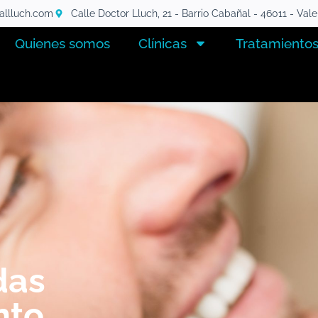
tallluch.com
Calle Doctor Lluch, 21 - Barrio Cabañal - 46011 - Val
Quienes somos
Clínicas
Tratamiento
das
nto