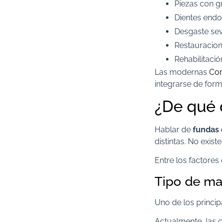
Piezas con g
Dientes end
Desgaste se
Restauracion
Rehabilitació
Las modernas
Cor
integrarse de forma
¿De qué
Hablar de
fundas 
distintas. No exist
Entre los factores
Tipo de mat
Uno de los princip
Actualmente, las 