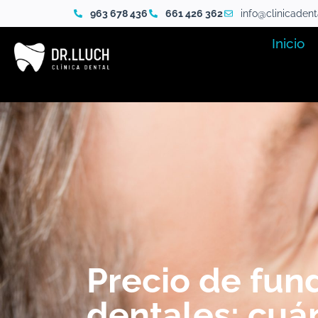
963 678 436
661 426 362
info@clinicaden
Inicio
Precio de fun
dentales: cuá