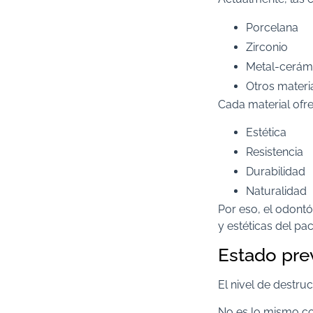
Porcelana
Zirconio
Metal-cerám
Otros mater
Cada material ofre
Estética
Resistencia
Durabilidad
Naturalidad
Por eso, el odont
y estéticas del pac
Estado prev
El nivel de destru
No es lo mismo co