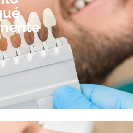
qué
mente