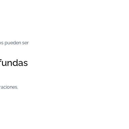
os pueden ser
 fundas
raciones.