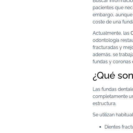
Buscar informaci
pacientes que nece
embargo, aunque m
coste de una fund
Actualmente, las
odontología resta
fracturadas y mejo
además, se trabaj
fundas y coronas 
¿Qué son
Las fundas denta
completamente un 
estructura.
Se utilizan habit
Dientes frac