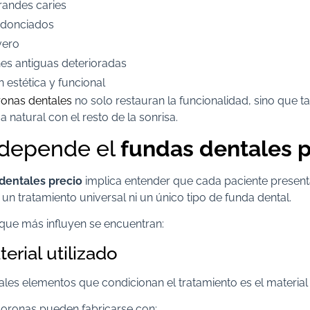
randes caries
odonciados
vero
es antiguas deterioradas
n estética y funcional
onas dentales
no solo restauran la funcionalidad, sino que 
 natural con el resto de la sonrisa.
 depende el
fundas dentales p
dentales precio
implica entender que cada paciente presen
e un tratamiento universal ni un único tipo de funda dental.
 que más influyen se encuentran:
erial utilizado
ales elementos que condicionan el tratamiento es el material 
coronas pueden fabricarse con: