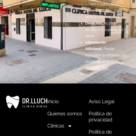
ceden o comunican
datos a terceros para
prestar este servicio.
Derechos:
Acceder,
rectificar y suprimir los
datos.
Información
Adicional:
Puede
consultar la información
detallada en la
Política
de Privacidad
.
Inicio
Aviso Legal
Quienes somos
Política de
privacidad
Clínicas
Política de