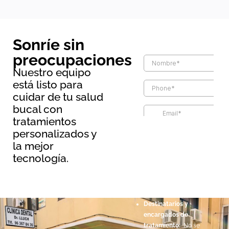
Sonríe sin
preocupaciones
Nuestro equipo
está listo para
cuidar de tu salud
bucal con
tratamientos
Información básica sobre
personalizados y
protección de datos
la mejor
Responsable:
Maopernio
tecnología.
SL.
Legitimación:
Por
consentimiento del
interesado.
Destinatarios y
encargados de
tratamiento:
No se