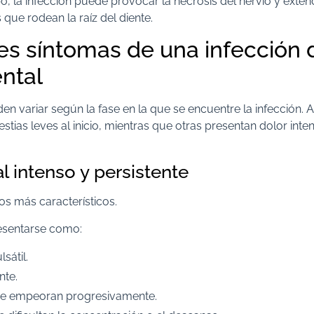
po, la infección puede provocar la necrosis del nervio y exten
 que rodean la raíz del diente.
les síntomas de una infección 
ental
n variar según la fase en la que se encuentre la infección.
tias leves al inicio, mientras que otras presentan dolor inte
l intenso y persistente
os más característicos.
esentarse como:
sátil.
nte.
ue empeoran progresivamente.