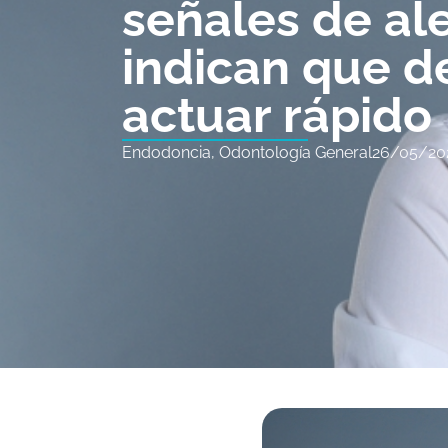
señales de al
indican que d
actuar rápido
Endodoncia
,
Odontología General
26/05/20