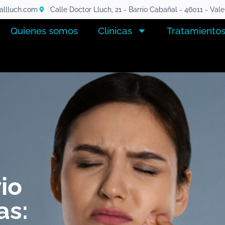
tallluch.com
Calle Doctor Lluch, 21 - Barrio Cabañal - 46011 - Val
Quienes somos
Clínicas
Tratamiento
io
as: