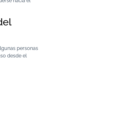
derse hacia el
del
 Algunas personas
nso desde el