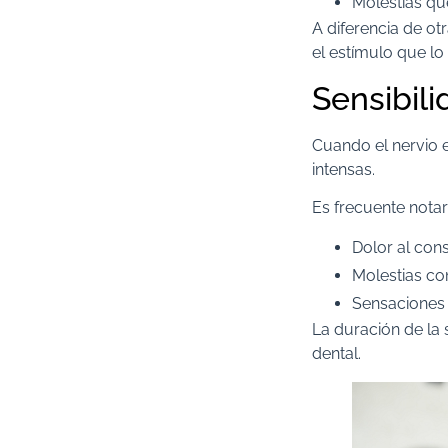
Molestias que
A diferencia de otr
el estímulo que l
Sensibili
Cuando el nervio 
intensas.
Es frecuente notar
Dolor al cons
Molestias con
Sensaciones 
La duración de la 
dental.