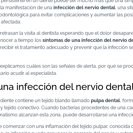
y persistente en un diente puede ser mucho más que una simp
 la manifestación de una
infección del nervio dental
, una si
 odontológica para evitar complicaciones y aumentar las posi
 afectada.
trasan la visita al dentista esperando que el dolor desapare
nocer a tiempo los
síntomas de una infección del nervio d
ecibir el tratamiento adecuado y prevenir que la infección se
e explicamos cuáles son las señales de alerta, por qué se pro
rio acudir al especialista.
na infección del nervio denta
a diente contiene un tejido blando llamado
pulpa dental
, for
y tejido conectivo. Cuando bacterias procedentes de una ca
matismo alcanzan esta zona, puede desarrollarse una infecci
 comenzar con una inflamación del tejido pulpar, conocida c