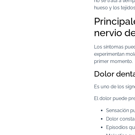
no se trata a tiem
hueso y los tejidos
Principa
nervio d
Los síntomas puede
experimentan moles
primer momento.
Dolor denta
Es uno de los sign
El dolor puede pr
Sensación pul
Dolor consta
Episodios q