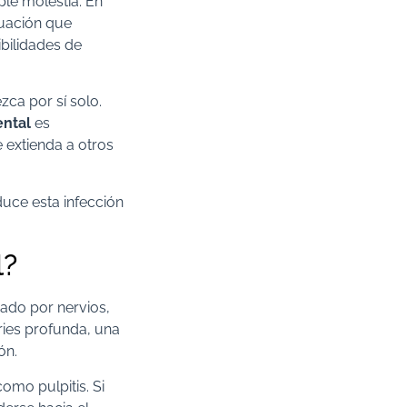
le molestia. En
tuación que
bilidades de
zca por sí solo.
ental
es
 extienda a otros
duce esta infección
l?
mado por nervios,
ries profunda, una
ón.
omo pulpitis. Si