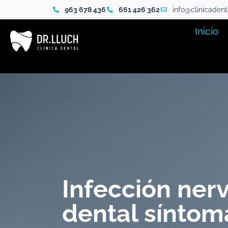
963 678 436
661 426 362
info@clinicaden
Inicio
Infección nerv
dental síntom