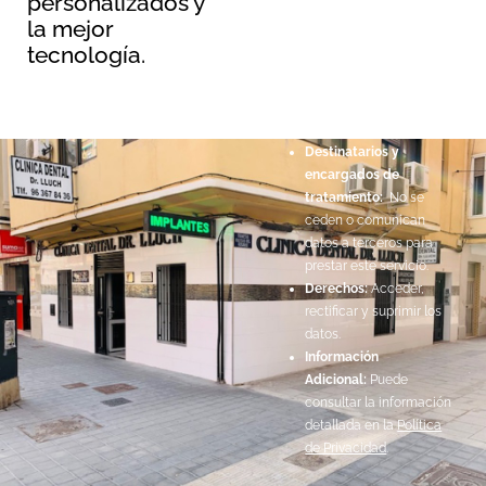
personalizados y
protección de datos
la mejor
Responsable:
Maopernio
tecnología.
SL.
Legitimación:
Por
consentimiento del
interesado.
Destinatarios y
encargados de
tratamiento:
No se
ceden o comunican
datos a terceros para
prestar este servicio.
Derechos:
Acceder,
rectificar y suprimir los
datos.
Información
Adicional:
Puede
consultar la información
detallada en la
Política
de Privacidad
.