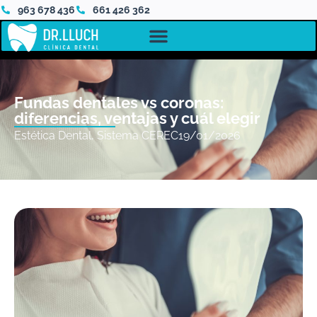
963 678 436
661 426 362
Fundas dentales vs coronas:
diferencias, ventajas y cuál elegir
Estética Dental
,
Sistema CEREC
19/01/2026