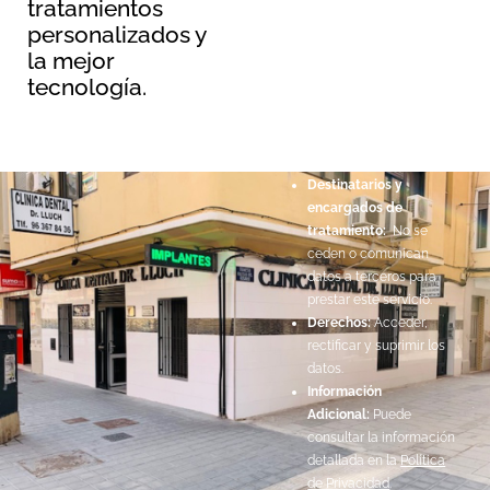
tratamientos
Información básica sobre
personalizados y
protección de datos
la mejor
Responsable:
Maopernio
tecnología.
SL.
Legitimación:
Por
consentimiento del
interesado.
Destinatarios y
encargados de
tratamiento:
No se
ceden o comunican
datos a terceros para
prestar este servicio.
Derechos:
Acceder,
rectificar y suprimir los
datos.
Información
Adicional:
Puede
consultar la información
detallada en la
Política
de Privacidad
.