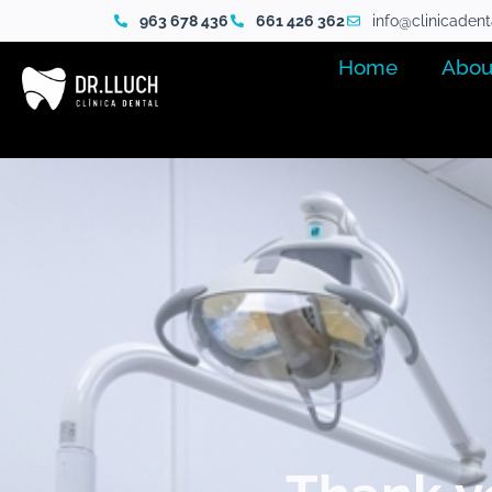
963 678 436
661 426 362
info@clinicaden
Home
Abou