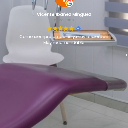
Vicente Ibañez Minguez
hace 1 año
Como siempre amables y muy eficientes.
Muy recomendable
bien. Un
u