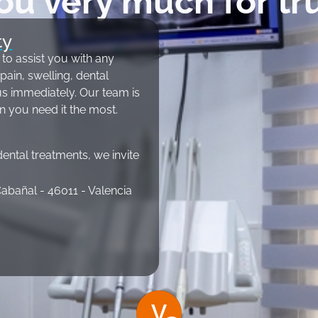
ou very much for tru
ty
 to assist you with any
ain, swelling, dental
 us immediately. Our team is
n you need it the most.
ental treatments, we invite
 Cabañal - 46011 - Valencia