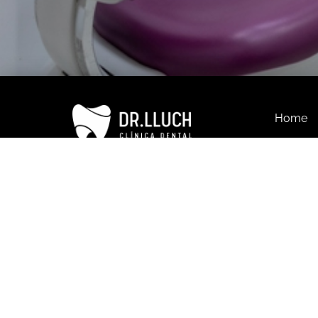
Home
About u
Our Clin
Treatme
Dental T
Blog
Contact