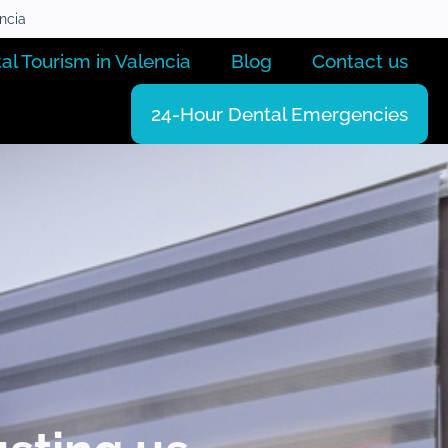
encia
al Tourism in Valencia
Blog
Contact us
24-Hour Dental Emergencies