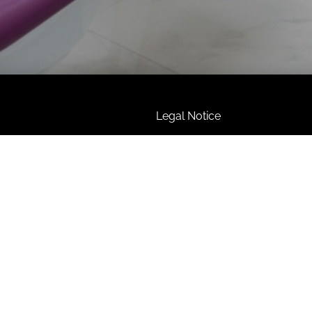
Legal Notice
s
Privacy Policy
ics
Cookies policy
nts
Customize Cookies
ourism in Valencia
 us