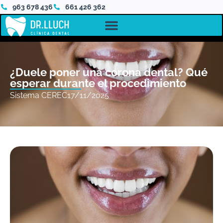
963 678 436
661 426 362
¿Duele poner una corona dental? Qué
esperar durante el procedimiento
Sistema CEREC
17/11/2025