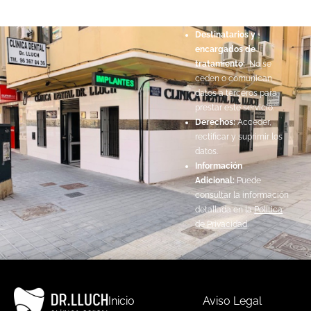
consentimiento del
interesado.
Destinatarios y
encargados de
tratamiento:
No se
ceden o comunican
datos a terceros para
prestar este servicio.
Derechos:
Acceder,
rectificar y suprimir los
datos.
Información
Adicional:
Puede
consultar la información
detallada en la
Política
de Privacidad
.
Inicio
Aviso Legal