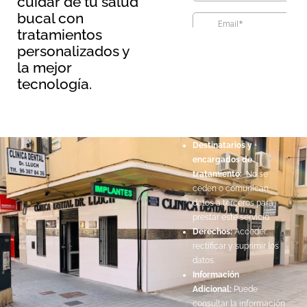
cuidar de tu salud
bucal con
tratamientos
Información básica sobre
personalizados y
protección de datos
la mejor
Responsable:
Maopernio
tecnología.
SL.
Legitimación:
Por
consentimiento del
interesado.
Destinatarios y
encargados de
tratamiento:
No se
ceden o comunican
datos a terceros para
prestar este servicio.
Derechos:
Acceder,
rectificar y suprimir los
datos.
Información
Adicional:
Puede
consultar la información