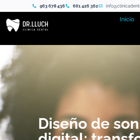
963 678 436
661 426 362
info@clinicaden
Inicio
Diseño de son
digital: trans