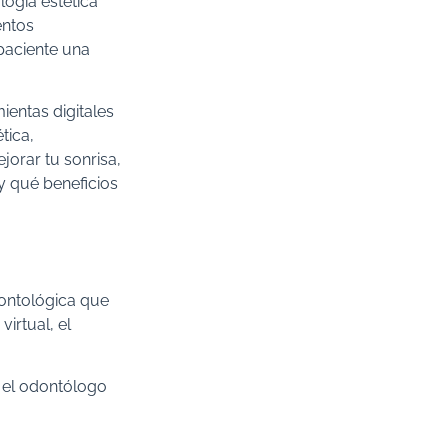
ogía estética
entos
 paciente una
ientas digitales
tica,
jorar tu sonrisa,
y qué beneficios
ontológica que
virtual, el
, el odontólogo