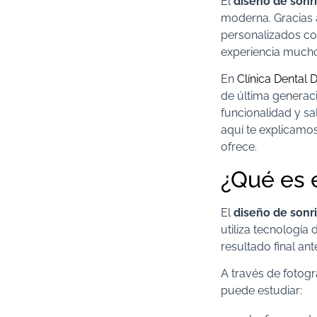
El
diseño de sonri
moderna. Gracias a
personalizados con
experiencia mucho
En
Clínica Dental D
de última genera
funcionalidad y sa
aquí te explicamos
ofrece.
¿Qué es e
El
diseño de sonri
utiliza tecnología 
resultado final ant
A través de fotogr
puede estudiar: