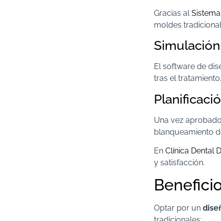
Gracias al
Sistem
moldes tradiciona
Simulación
El software de di
tras el tratamient
Planificaci
Una vez aprobado e
blanqueamiento den
En
Clínica Dental D
y satisfacción.
Beneficio
Optar por un
dise
tradicionales: