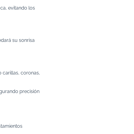
oca, evitando los
edará su sonrisa
carillas, coronas,
egurando precisión
ratamientos