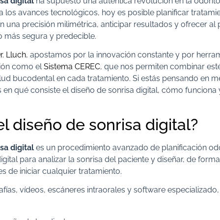
sa digital
ha supuesto una auténtica revolución en la odontol
 los avances tecnológicos, hoy es posible planificar tratami
 una precisión milimétrica, anticipar resultados y ofrecer al
 más segura y predecible.
r. Lluch
, apostamos por la innovación constante y por herram
ción como el
Sistema CEREC
, que nos permiten combinar esté
lud bucodental en cada tratamiento. Si estás pensando en me
 en qué consiste el diseño de sonrisa digital, cómo funciona 
l diseño de sonrisa digital?
sa digital
es un procedimiento avanzado de planificación od
digital para analizar la sonrisa del paciente y diseñar, de forma 
es de iniciar cualquier tratamiento.
afías, vídeos, escáneres intraorales y software especializado