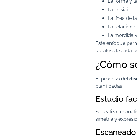
La forma y t
La posición 
La línea de l
La relación e
La mordida y
Este enfoque permi
faciales de cada p
¿Cómo se 
El proceso del
dis
planificadas:
Estudio fac
Se realiza un anál
simetría y expresi
Escaneado 