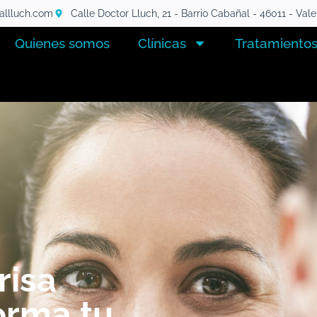
tallluch.com
Calle Doctor Lluch, 21 - Barrio Cabañal - 46011 - Val
Quienes somos
Clínicas
Tratamiento
risa
forma tu