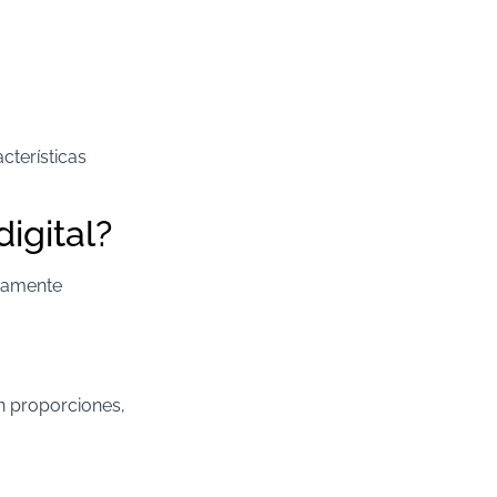
cterísticas
igital?
osamente
an proporciones,