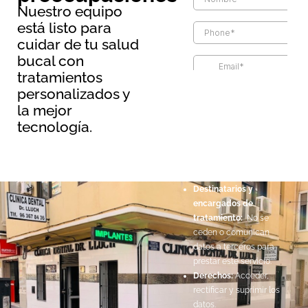
Nuestro equipo
está listo para
cuidar de tu salud
bucal con
tratamientos
Información básica sobre
personalizados y
protección de datos
la mejor
Responsable:
Maopernio
tecnología.
SL.
Legitimación:
Por
consentimiento del
interesado.
Destinatarios y
encargados de
tratamiento:
No se
ceden o comunican
datos a terceros para
prestar este servicio.
Derechos:
Acceder,
rectificar y suprimir los
datos.