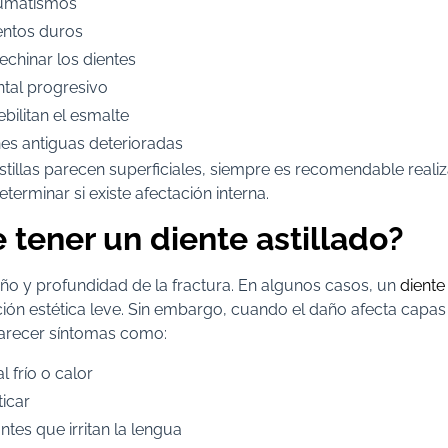
aumatismos
entos duros
echinar los dientes
tal progresivo
bilitan el esmalte
es antiguas deterioradas
tillas parecen superficiales, siempre es recomendable realiz
terminar si existe afectación interna.
 tener un diente astillado?
o y profundidad de la fractura. En algunos casos, un
diente
ión estética leve. Sin embargo, cuando el daño afecta capas 
arecer síntomas como:
l frío o calor
ticar
tes que irritan la lengua