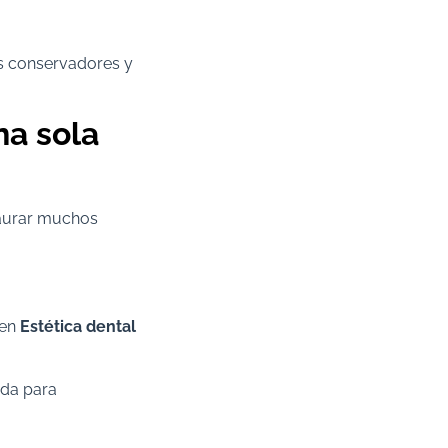
ás conservadores y
na sola
taurar muchos
 en
Estética dental
ada para