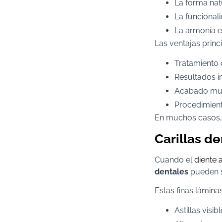
La forma nat
La funcional
La armonía e
Las ventajas princ
Tratamiento
Resultados i
Acabado muy
Procedimien
En muchos casos, l
Carillas de
Cuando el
diente a
dentales
pueden s
Estas finas láminas
Astillas visib