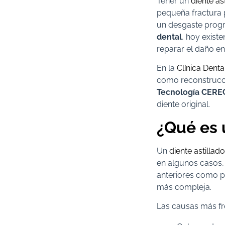
Tener un
diente as
pequeña fractura p
un desgaste progre
dental
, hoy exist
reparar el daño en
En la
Clínica Denta
como reconstrucci
Tecnología CERE
diente original.
¿Qué es 
Un
diente astillado
en algunos casos,
anteriores como po
más compleja.
Las causas más fr