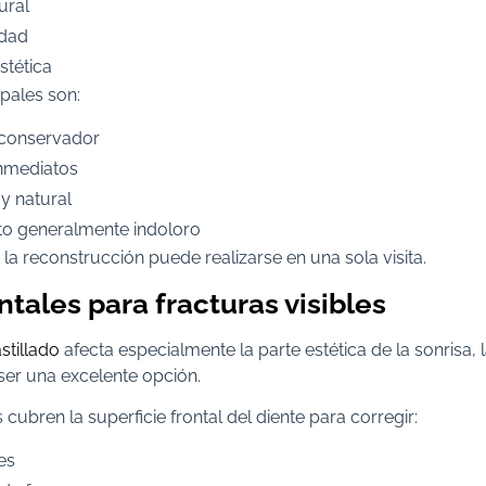
ural
idad
stética
ipales son:
 conservador
nmediatos
 natural
to generalmente indoloro
a reconstrucción puede realizarse en una sola visita.
ntales para fracturas visibles
stillado
afecta especialmente la parte estética de la sonrisa, 
er una excelente opción.
 cubren la superficie frontal del diente para corregir:
les