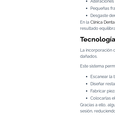
Alteraciones
Pequeñas fr
Desgaste den
En la
Clínica Denta
resultado equilibr
Tecnología
La incorporación 
dañados.
Este sistema permi
Escanear la 
Diseñar rest
Fabricar piez
Colocarlas e
Gracias a ello, al
sesión, reduciend