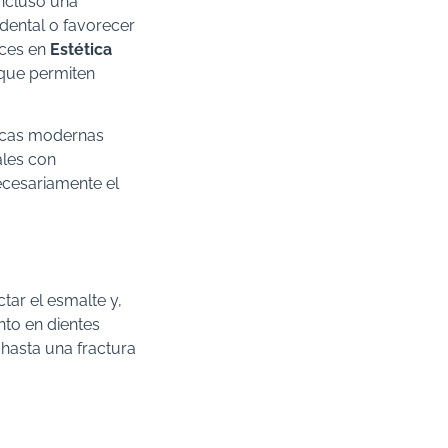
incluso una
 dental o favorecer
nces en
Estética
 que permiten
cnicas modernas
ales con
necesariamente el
tar el esmalte y,
to en dientes
 hasta una fractura