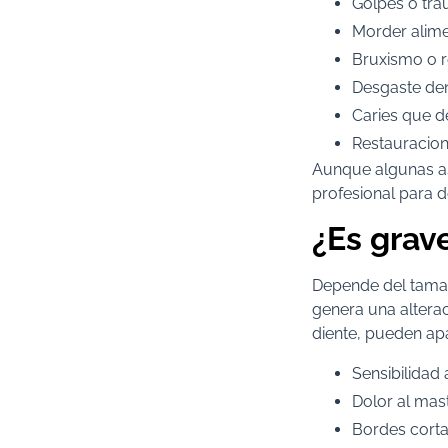
Golpes o tr
Morder alim
Bruxismo o r
Desgaste den
Caries que de
Restauracion
Aunque algunas as
profesional para de
¿Es grave
Depende del tamañ
genera una alterac
diente, pueden ap
Sensibilidad a
Dolor al mas
Bordes cortan