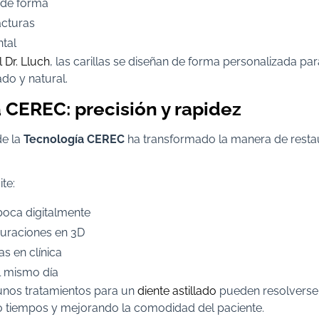
 de forma
acturas
tal
l Dr. Lluch
, las carillas se diseñan de forma personalizada par
ado y natural.
 CEREC: precisión y rapidez
de la
Tecnología CEREC
ha transformado la manera de restau
te:
boca digitalmente
auraciones en 3D
as en clínica
l mismo día
gunos tratamientos para un
diente astillado
pueden resolverse 
o tiempos y mejorando la comodidad del paciente.