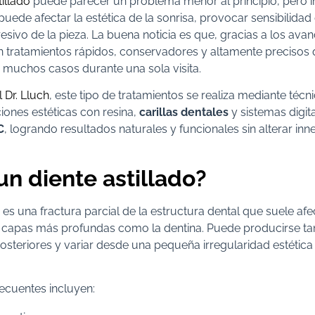
tillado
puede parecer un problema menor al principio, pero 
uede afectar la estética de la sonrisa, provocar sensibilidad
sivo de la pieza. La buena noticia es que, gracias a los ava
en tratamientos rápidos, conservadores y altamente precisos
 muchos casos durante una sola visita.
l Dr. Lluch
, este tipo de tratamientos se realiza mediante té
ones estéticas con resina,
carillas dentales
y sistemas digit
C
, logrando resultados naturales y funcionales sin alterar in
un diente astillado?
es una fractura parcial de la estructura dental que suele afec
 capas más profundas como la dentina. Puede producirse tan
steriores y variar desde una pequeña irregularidad estética
ecuentes incluyen: