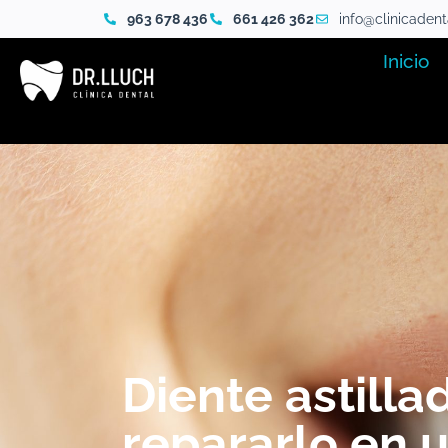
963 678 436
661 426 362
info@clinicaden
Inicio
Diente astill
repararlo en 