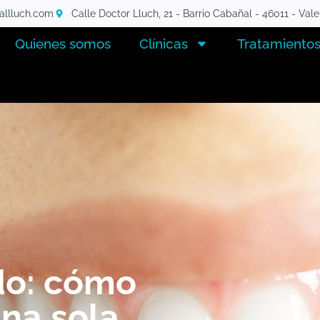
tallluch.com
Calle Doctor Lluch, 21 - Barrio Cabañal - 46011 - Val
Quienes somos
Clínicas
Tratamiento
ado: cómo
una sola