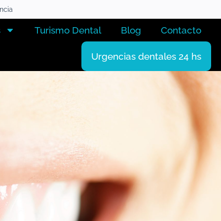
encia
s
Turismo Dental
Blog
Contacto
Urgencias dentales 24 hs