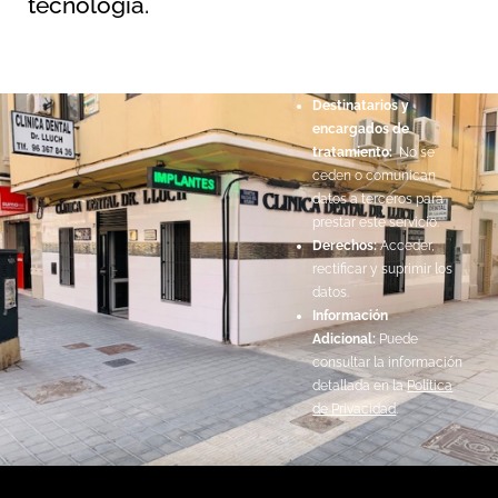
tecnología.
SL.
Legitimación:
Por
consentimiento del
interesado.
Destinatarios y
encargados de
tratamiento:
No se
ceden o comunican
datos a terceros para
prestar este servicio.
Derechos:
Acceder,
rectificar y suprimir los
datos.
Información
Adicional:
Puede
consultar la información
detallada en la
Política
de Privacidad
.