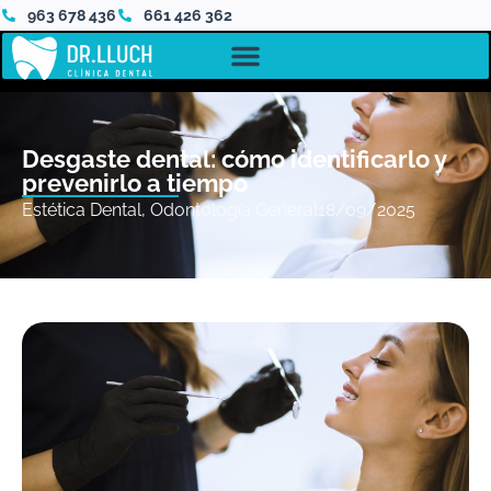
963 678 436
661 426 362
Desgaste dental: cómo identificarlo y
prevenirlo a tiempo
Estética Dental
,
Odontología General
18/09/2025