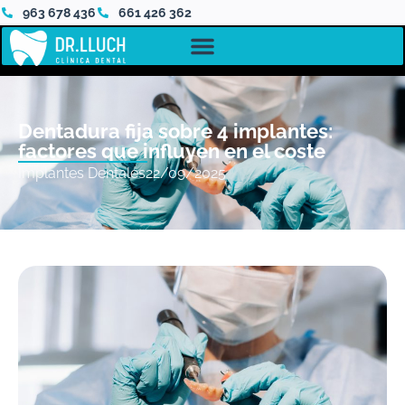
963 678 436
661 426 362
Dentadura fija sobre 4 implantes:
factores que influyen en el coste
Implantes Dentales
22/09/2025