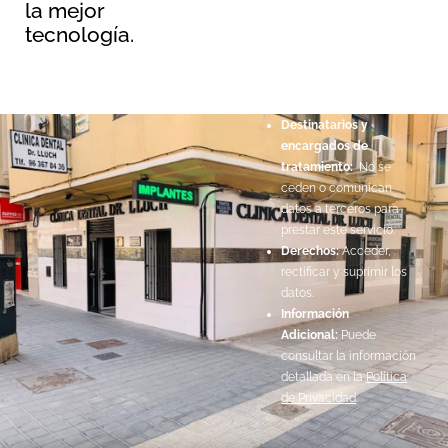
la mejor
Responsable:
Maopernio
tecnología.
SL.
Legitimación:
Por
consentimiento del
interesado.
Destinatarios y
encargados de
tratamiento:
No se
ceden o comunican
datos a terceros para
prestar este servicio.
Derechos:
Acceder,
rectificar y suprimir los
datos.
Información
Adicional:
Puede
consultar la información
detallada en la
Política
de Privacidad
.