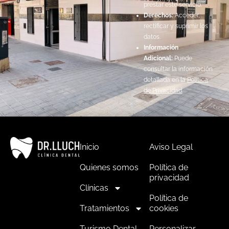
prestar este servicio.
Derechos:
Acceder,
rectificar y suprimir los
datos.
Información
Adicional:
Puede
consultar la información
detallada en la
Política
de Privacidad
.
Inicio
Aviso Legal
Quienes somos
Política de
privacidad
Clínicas
Política de
Tratamientos
cookies
Turismo Dental
Personalizar