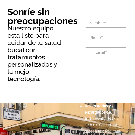
Sonríe sin
preocupaciones
Nuestro equipo
está listo para
cuidar de tu salud
bucal con
tratamientos
Información básica sobre
personalizados y
protección de datos
la mejor
Responsable:
Maopernio
tecnología.
SL.
Legitimación:
Por
consentimiento del
interesado.
Destinatarios y
encargados de
tratamiento:
No se
ceden o comunican
datos a terceros para