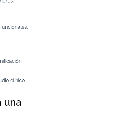
iores.
funcionales,
nificación
udio clínico
a una