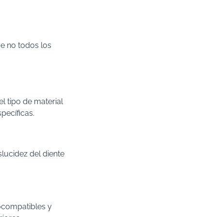
ue no todos los
el tipo de material
pecíficas.
slucidez del diente
iocompatibles y