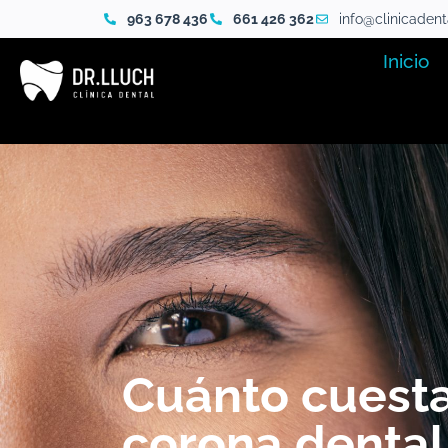
963 678 436
661 426 362
info@clinicaden
Inicio
Cuánto cuest
corona dental