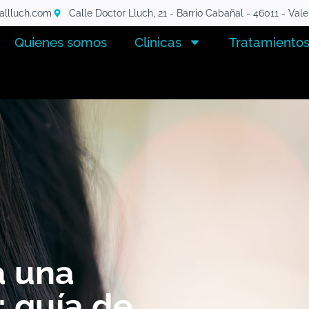
tallluch.com
Calle Doctor Lluch, 21 - Barrio Cabañal - 46011 - Val
Quienes somos
Clínicas
Tratamiento
a una
: guía de