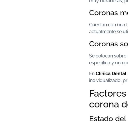
muy duraderas, po
Coronas me
Cuentan con una b
actualmente se ut
Coronas so
Se colocan sobre u
específica y una c
En
Clínica Dental 
individualizado, pr
Factores
corona d
Estado del