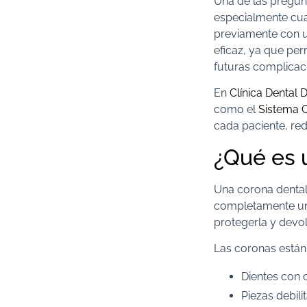
Una de las pregun
especialmente cuan
previamente con u
eficaz, ya que per
futuras complicac
En
Clínica Dental D
como el
Sistema 
cada paciente, red
¿Qué es 
Una corona dental
completamente un d
protegerla y devol
Las coronas están
Dientes con 
Piezas debil