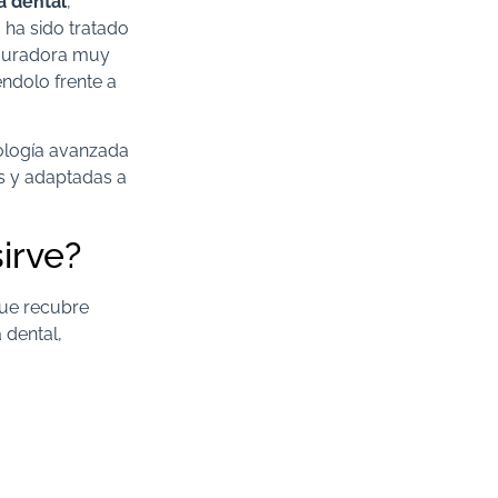
a dental
,
 ha sido tratado
tauradora muy
éndolo frente a
nología avanzada
as y adaptadas a
irve?
que recubre
 dental,