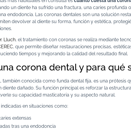
tas más habituales en consulta es
cuánto cuesta una coron
do un diente ha sufrido una fractura, una caries profunda o
na endodoncia. Las coronas dentales son una solución res
miten devolver al diente su forma, función y estética, protegi
iones.
r. Lluch
, el tratamiento con coronas se realiza mediante tec
CEREC
, que permite diseñar restauraciones precisas, estétic
uciendo tiempos y mejorando la calidad del resultado final.
una corona dental y para qué s
, también conocida como funda dental fija, es una prótesis 
iente dañado. Su función principal es reforzar la estructura
verle su capacidad masticatoria y su aspecto natural.
 indicadas en situaciones como:
caries extensas
itadas tras una endodoncia