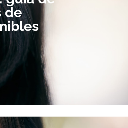
s de
nibles