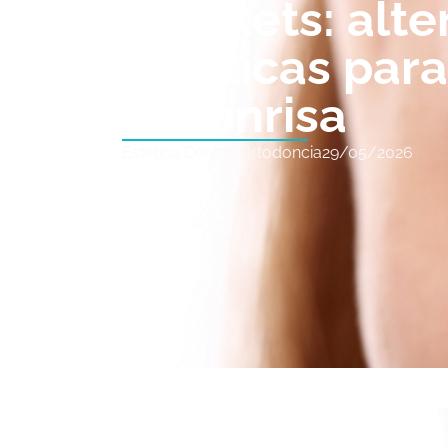
brackets: alte
estéticas par
tu sonrisa
Estética Dental
,
Ortodoncia
29/05/2026