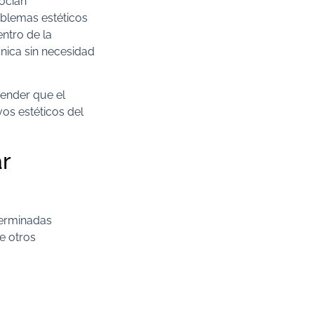
ocian
oblemas estéticos
ntro de la
ica sin necesidad
tender que el
vos estéticos del
ar
terminadas
ue otros