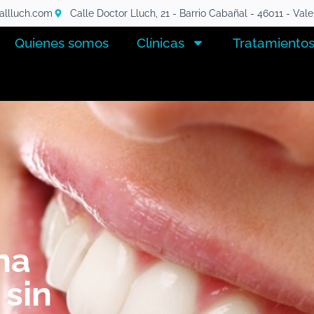
tallluch.com
Calle Doctor Lluch, 21 - Barrio Cabañal - 46011 - Val
Quienes somos
Clínicas
Tratamiento
na
 sin