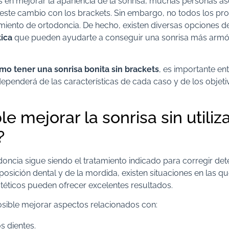
n mejorar la apariencia de la sonrisa, muchas personas as
ste cambio con los brackets. Sin embargo, no todos los pr
miento de ortodoncia. De hecho, existen diversas opciones de
ica
que pueden ayudarte a conseguir una sonrisa más armón
.
mo tener una sonrisa bonita sin brackets
, es importante en
dependerá de las características de cada caso y de los objeti
le mejorar la sonrisa sin utiliz
?
doncia sigue siendo el tratamiento indicado para corregir de
 posición dental y de la mordida, existen situaciones en las q
téticos pueden ofrecer excelentes resultados.
osible mejorar aspectos relacionados con:
os dientes.