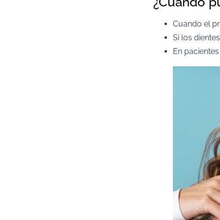
¿Cuándo pu
Cuando el pri
Si los diente
En pacientes