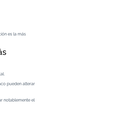
ción es la más
ás
al.
baco pueden alterar
ar notablemente el