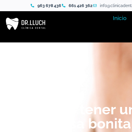
963 678 436
661 426 362
info@clinicaden
Inicio
Cómo tener u
sonrisa bonita