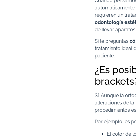
Cuando pensamos e
automáticamente e
requieren un trata
odontología estét
de llevar aparatos
Si te preguntas
có
tratamiento ideal 
paciente.
¿Es posib
brackets
Sí. Aunque la orto
alteraciones de la
procedimientos es
Por ejemplo, es p
El color de l