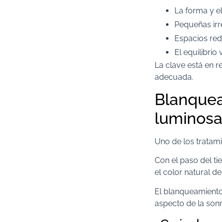
La forma y e
Pequeñas irr
Espacios red
El equilibrio 
La clave está en r
adecuada.
Blanquea
luminos
Uno de los tratam
Con el paso del ti
el color natural de
El blanqueamiento
aspecto de la sonr