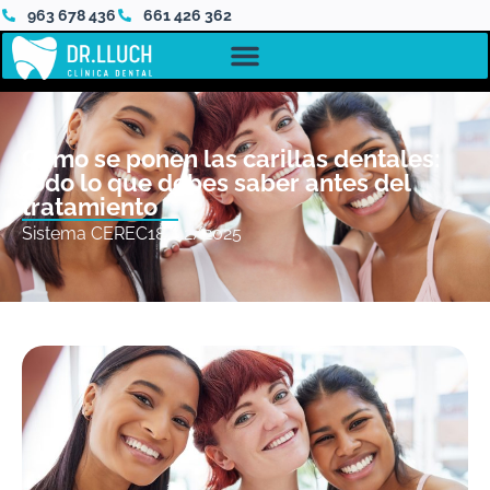
963 678 436
661 426 362
Cómo se ponen las carillas dentales:
todo lo que debes saber antes del
tratamiento
Sistema CEREC
18/12/2025