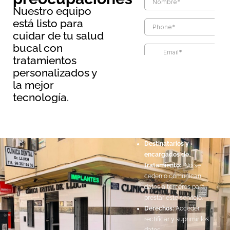
Nuestro equipo
está listo para
cuidar de tu salud
bucal con
tratamientos
Información básica sobre
personalizados y
protección de datos
la mejor
Responsable:
Maopernio
tecnología.
SL.
Legitimación:
Por
consentimiento del
interesado.
Destinatarios y
encargados de
tratamiento:
No se
ceden o comunican
datos a terceros para
prestar este servicio.
Derechos:
Acceder,
rectificar y suprimir los
datos.