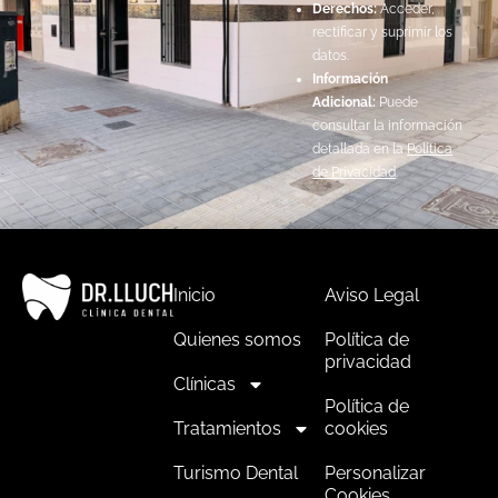
Derechos:
Acceder,
rectificar y suprimir los
datos.
Información
Adicional:
Puede
consultar la información
detallada en la
Política
de Privacidad
.
Inicio
Aviso Legal
Quienes somos
Política de
privacidad
Clínicas
Política de
Tratamientos
cookies
Turismo Dental
Personalizar
Cookies