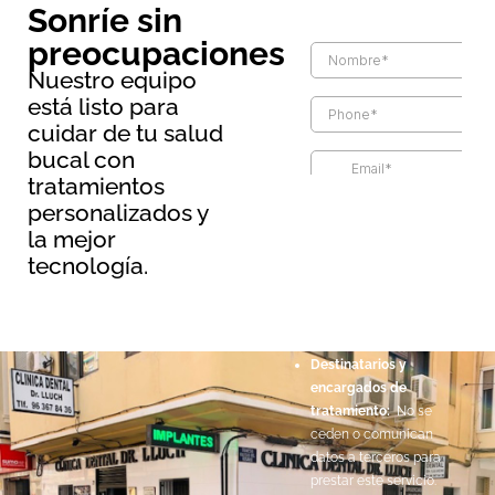
Sonríe sin
preocupaciones
Nuestro equipo
está listo para
cuidar de tu salud
bucal con
tratamientos
Información básica sobre
personalizados y
protección de datos
la mejor
Responsable:
Maopernio
tecnología.
SL.
Legitimación:
Por
consentimiento del
interesado.
Destinatarios y
encargados de
tratamiento:
No se
ceden o comunican
datos a terceros para
prestar este servicio.