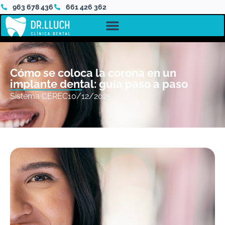
963 678 436
661 426 362
Cómo se coloca la corona en un
implante dental: guía paso a paso
Sistema CEREC
10/12/2025