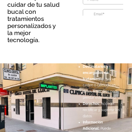
cuidar de tu salud
bucal con
tratamientos
Información básica sobre
personalizados y
protección de datos
la mejor
Responsable:
Maopernio
tecnología.
SL.
Legitimación:
Por
consentimiento del
interesado.
Destinatarios y
encargados de
tratamiento:
No se
ceden o comunican
datos a terceros para
prestar este servicio.
Derechos:
Acceder,
rectificar y suprimir los
datos.
Información
Adicional:
Puede