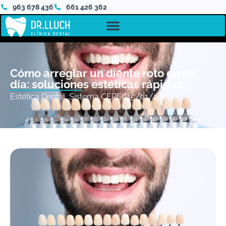
963 678 436
661 426 362
Cómo arreglar un diente roto en un
día: soluciones estéticas rápidas
Estética Dental
,
Sistema CEREC
15/01/2026