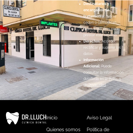
Destinatarios y
encargados de
tratamiento:
No se
ceden o comunican
datos a terceros para
prestar este servicio.
Derechos:
Acceder,
rectificar y suprimir los
datos.
Información
Adicional:
Puede
consultar la información
detallada en la
Política
de Privacidad
.
Inicio
Aviso Legal
Quienes somos
Política de