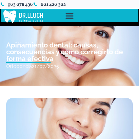
963 678 436
661 426 362
Apiñamiento dental: causas,
consecuencias y cómo corregirlo de
forma efectiva
Ortodoncia
21/07/2025