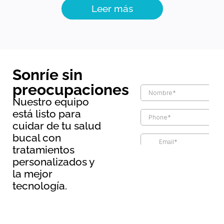
Leer más
Sonríe sin
preocupaciones
Nuestro equipo
está listo para
cuidar de tu salud
bucal con
tratamientos
Información básica sobre
personalizados y
protección de datos
la mejor
Responsable:
Maopernio
tecnología.
SL.
Legitimación:
Por
consentimiento del
interesado.