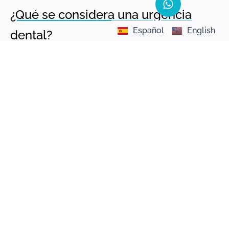
¿Qué se considera una urgencia
Español
English
dental?
Estas son algunas de las situaciones más comunes:
Dolor dental intenso o persistente
, que no
mejora con analgésicos.
Inflamación de encías o cara
, especialmente si
hay fiebre.
Golpes o traumatismos dentales
que
comprometen una o varias piezas.
Fractura o caída de un diente.
Infecciones con pus, mal olor o molestias al
masticar.
Sangrado abundante tras una extracción o
cirugía reciente.