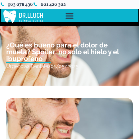
963 678 436
661 426 362
¿Qué es bueno para el dolor de
muela? Spoiler: no solo el hielo y el
ibuprofeno
Urgencias Dentales
01/05/2025