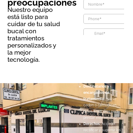
preocupaciones
Nuestro equipo
está listo para
cuidar de tu salud
bucal con
tratamientos
Información básica sobre
personalizados y
protección de datos
la mejor
Responsable:
Maopernio
tecnología.
SL.
Legitimación:
Por
consentimiento del
interesado.
Destinatarios y
encargados de
tratamiento:
No se
ceden o comunican
datos a terceros para
prestar este servicio.
Derechos:
Acceder,
rectificar y suprimir los