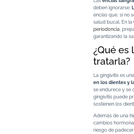
Las
encías sangr
deben ignorarse.
L
encías que, si no 
salud bucal. En la
periodoncia
, prep
garantizando la sa
¿Qué es l
tratarla?
La gingivitis es un
en los dientes y l
se endurece y se co
gingivitis puede p
sostienen los dien
Además de una hig
cambios hormonale
riesgo de padecer