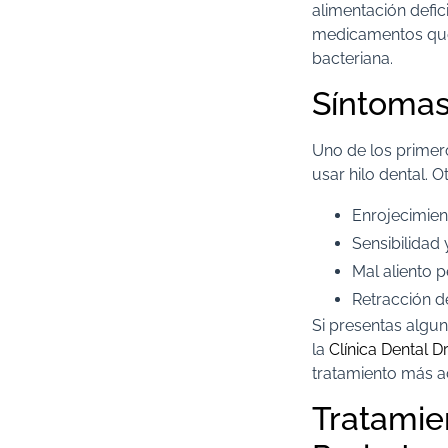
alimentación defic
medicamentos que 
bacteriana.
Síntomas 
Uno de los primero
usar hilo dental. 
Enrojecimient
Sensibilidad 
Mal aliento pe
Retracción d
Si presentas algun
la
Clínica Dental Dr
tratamiento más a
Tratamien