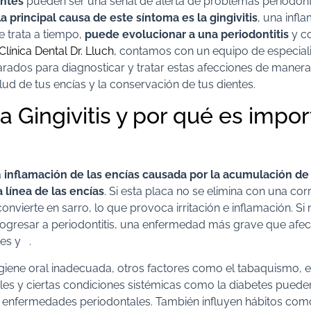
antes
pueden ser una señal de alerta de problemas periodon
a principal causa de este síntoma es la gingivitis
, una infl
se trata a tiempo,
puede evolucionar a una
periodontitis
y c
Clínica Dental Dr. Lluch
, contamos con un equipo de especiali
arados para diagnosticar y tratar estas afecciones de manera 
lud de tus encías y la conservación de tus dientes.
a Gingivitis y por qué es impo
a
inflamación de las encías causada por la acumulación de
a línea de las encías
. Si esta placa no se elimina con una corr
nvierte en sarro, lo que provoca irritación e inflamación. Si n
rogresar a periodontitis, una enfermedad más grave que afect
tes y
.
iene oral inadecuada, otros factores como el tabaquismo, el 
s y ciertas condiciones sistémicas como la diabetes puede
 enfermedades periodontales. También influyen hábitos com