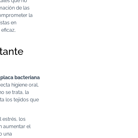
tales que no
amación de las
omprometer la
stas en
eficaz,
rtante
 placa bacteriana
ecta higiene oral,
o se trata, la
a los tejidos que
estrés, los
n aumentar el
o una