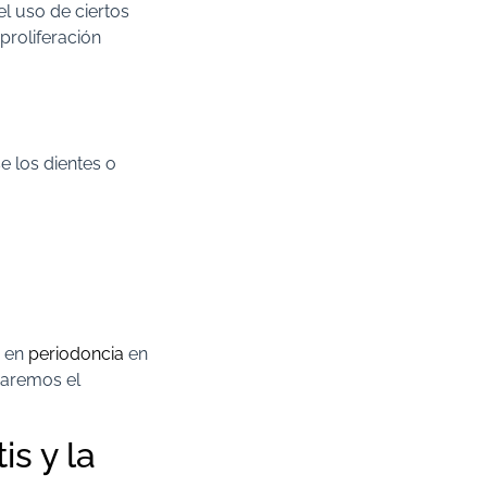
el uso de ciertos
proliferación
se los dientes o
a en
periodoncia
en
naremos el
is y la