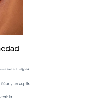
rmedad
cías sanas, sigue
flúor y un cepillo
venir la