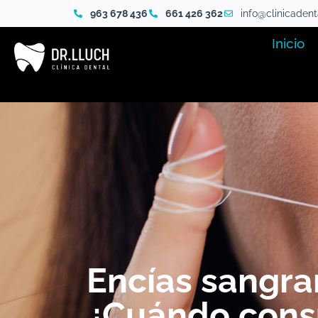
963 678 436
661 426 362
info@clinicaden
Inicio
Encías sangra
¿Cuándo consu