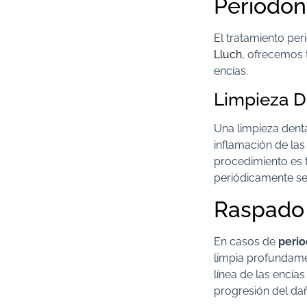
Periodont
El tratamiento per
Lluch
, ofrecemos t
encías.
Limpieza De
Una limpieza denta
inflamación de las
procedimiento es f
periódicamente seg
Raspado 
En casos de
perio
limpia profundamen
línea de las encías
progresión del dañ