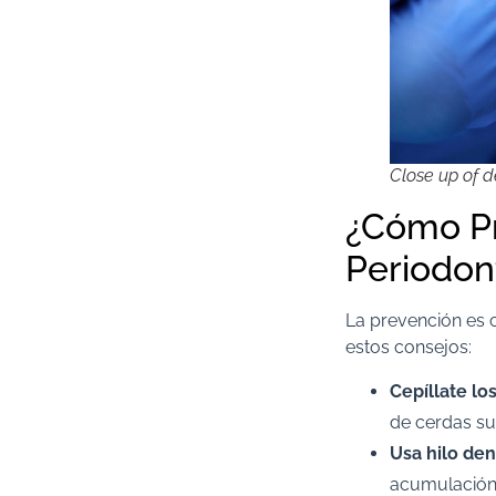
Close up of d
¿Cómo Pr
Periodon
La prevención es 
estos consejos:
Cepíllate lo
de cerdas su
Usa hilo den
acumulación d