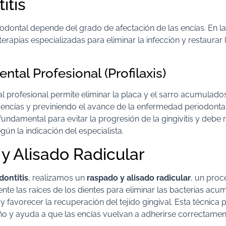
itis
iodontal depende del grado de afectación de las encías. En l
erapias especializadas para eliminar la infección y restaurar 
ntal Profesional (Profilaxis)
l profesional permite eliminar la placa y el sarro acumulado
 encías y previniendo el avance de la enfermedad periodontal
undamental para evitar la progresión de la gingivitis y debe r
ún la indicación del especialista.
y Alisado Radicular
dontitis
, realizamos un
raspado y alisado radicular
, un pro
te las raíces de los dientes para eliminar las bacterias acu
 y favorecer la recuperación del tejido gingival. Esta técnica p
o y ayuda a que las encías vuelvan a adherirse correctament