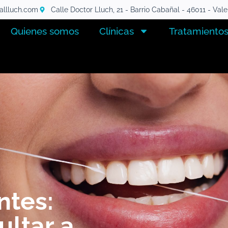
tallluch.com
Calle Doctor Lluch, 21 - Barrio Cabañal - 46011 - Val
Quienes somos
Clínicas
Tratamiento
ntes:
ltar a