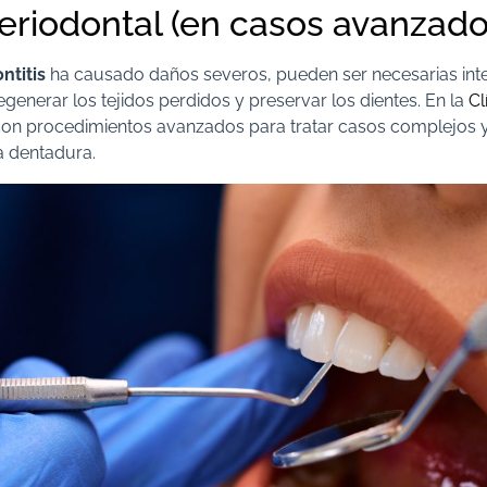
Periodontal (en casos avanzado
ntitis
ha causado daños severos, pueden ser necesarias int
egenerar los tejidos perdidos y preservar los dientes. En la
Cl
on procedimientos avanzados para tratar casos complejos y
a dentadura.