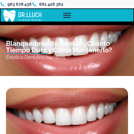
963 678 436
661 426 362
Blanqueamiento Dental: ¿Cuánto
Tiempo Dura y Cómo Mantenerlo?
Estética Dental
01/04/2025