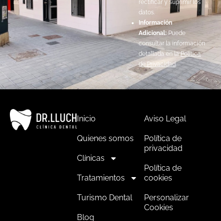
rectificar y suprimir los
datos.
Información
Adicional:
Puede
consultar la información
detallada en la
Política
de Privacidad
.
Inicio
Aviso Legal
Quienes somos
Política de
privacidad
Clínicas
Política de
Tratamientos
cookies
Turismo Dental
Personalizar
Cookies
Blog