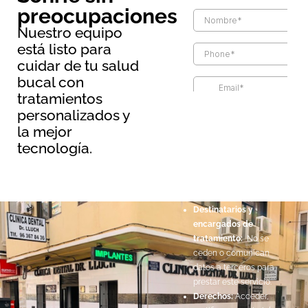
preocupaciones
Nuestro equipo
está listo para
cuidar de tu salud
bucal con
tratamientos
Información básica sobre
personalizados y
protección de datos
la mejor
Responsable:
Maopernio
tecnología.
SL.
Legitimación:
Por
consentimiento del
interesado.
Destinatarios y
encargados de
tratamiento:
No se
ceden o comunican
datos a terceros para
prestar este servicio.
Derechos:
Acceder,